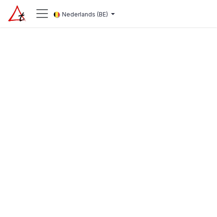
Overslaan naar inhoud
Nederlands (BE)