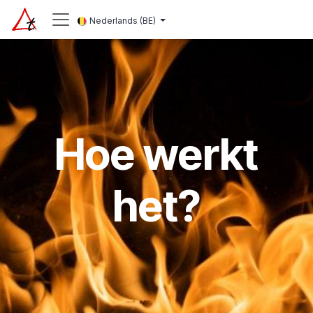
Overslaan naar inhoud
Nederlands (BE)
Hoe werkt
het?