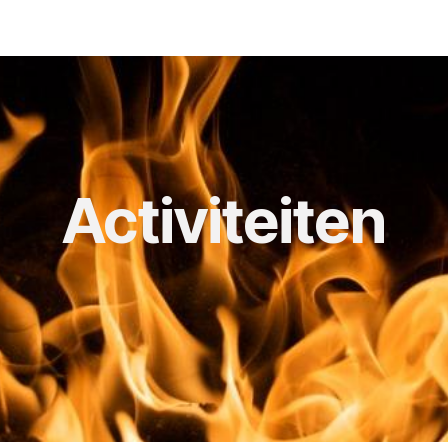
ranciers
Activiteiten
Lid worden/uitstap
Contact
Pete
Activiteiten