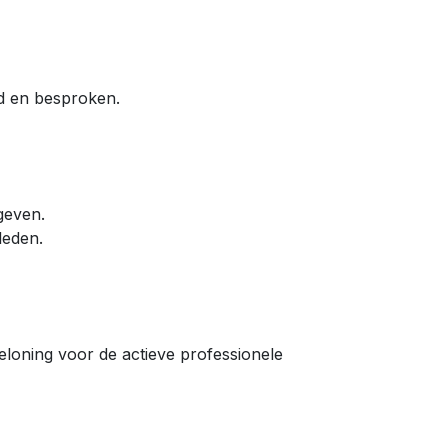
d en besproken.
geven.
 leden.
loning voor de actieve professionele