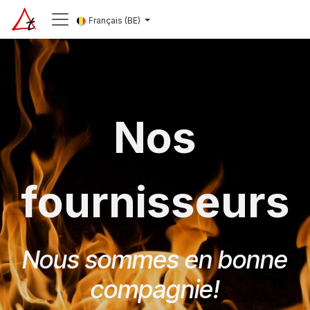
Se rendre au contenu
Français (BE)
Nos
fournisseurs
Nous sommes en bonne
compagnie!